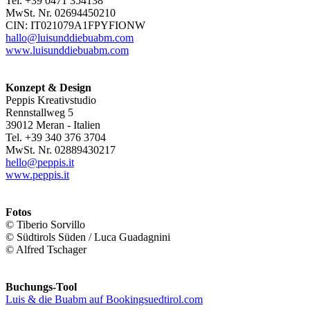
Tel. +39 0471 354138
MwSt. Nr. 02694450210
CIN: IT021079A1FPYFIONW
hallo@luisunddiebuabm.com
www.luisunddiebuabm.com
Konzept & Design
Peppis Kreativstudio
Rennstallweg 5
39012 Meran - Italien
Tel. +39 340 376 3704
MwSt. Nr. 02889430217
hello@peppis.it
www.peppis.it
Fotos
© Tiberio Sorvillo
© Südtirols Süden / Luca Guadagnini
© Alfred Tschager
Buchungs-Tool
Luis & die Buabm auf Bookingsuedtirol.com