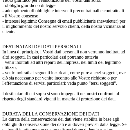
Titolo giuridico per l'elaborazione dei Vostri dati sono:
- obblighi giuridici o di legge
- adempimento di obblighi e interventi precontrattuali e contrattuali
- il Vostro consenso
- interessi legittimi: Consegna di email pubblicitarie (newsletter) per
il miglioramento del nostro servizio clienti, della nostra vicinanza al
cliente.
DESTINATARI DEI DATI PERSONALI
In linea di principio, i Vostri dati personali non verranno inoltrati ad
altri soggetti. In casi particolari essi potranno tuttavia
- venir inoltrati ad altri reparti dell'impresa, nei limiti del legittimo
utilizzo,
- venir inoltrati ai seguenti incaricati, come pure a terzi soggetti, ove
ciò sia necessario per venire incontro alle Vostre richieste o per
l'effettuazione di servizi particolari: veda punto "terzi soggetti".
I destinatari di cui sopra si sono impegnati nei nostri confronti al
rispetto degli standard vigenti in materia di protezione dei dati.
DURATA DELLA CONSERVAZIONE DEI DATI
La durata della conservazione dei dati viene stabilita in base agli
obblighi di conservazione dei dati e ai doveri previsti dalla legge. Se
elaborati in ottemperanza a una disposizione di legge o ad un