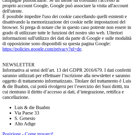
campagne pubblicitarie. Se un utente ha effettuato l'accesso al
proprio account Google, Google può associare la visita all'account
dell'utente.
È possibile impedire l'uso dei cookie cancellando quelli esistenti e
disattivando la memorizzazione dei cookie nelle impostazioni del
browser. Si prega di notare che in questo caso potreste non essere in
grado di utilizzare tutte le funzioni del nostro sito web. Ulteriori
informazioni sull'utilizzo dei dati da parte di Google e sulle modalità
di opposizione sono disponibili su questa pagina Google:
https://policies.google.com/privacy?gl=de
.
NEWSLETTER
Informativa ai sensi dell’art. 13 del GDPR 2016/679. I dati conferiti
saranno utilizzati per effettuare l’iscrizione alla newsletter e saranno
oggetto di trattamento informatizzato. Titolare del trattamento è Luis
& die Buabm, cui potrà rivolgersi per l’esercizio dei Suoi diritti, tra
cui rientrano il diritto d’accesso ai dati, d’integrazione, rettifica e
cancellazione.
Luis & die Buabm
Via Paese 33
S. Genesio
Alto Adige
Posizione - Come trovarci!