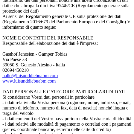
trattamento dei dati personali, nonché alla libera circolazione di tali
dati e che abroga la direttiva 95/46/CE (Regolamento generale sulla
protezione dei dati)
Ai sensi del Regolamento generale UE sulla protezione dei dati
(Regolamento 2016/679 del Parlamento Europeo e del Consiglio) Vi
informiamo di quanto segue:
NOME E CONTATTI DEL RESPONSABILE
Responsabile dell'elaborazione dei dati è l'impresa:
Gasthof Jenesien - Gamper Tobias
Via Paese 33
39050 S. Genesio Atesino - Italia
02694450210
hallo@luisunddiebuabm.com
www.luisunddiebuabm.com
DATI PERSONALI E CATEGORIE PARTICOLARI DI DATI
Si considerano Vostri dati personali in particolare
- i dati relativi alla Vostra persona (cognome, nome, indirizzo, email,
numero di telefono, numero di fax, data di nascita) nonché lingua e
targa del veicolo
- i dati contenuti nel Vostro passaporto o nella Vostra carta di identità
- i dati relativi alle modalità di pagamento o correlati con i pagamenti
(per es. coordinate bancarie, estremi delle carte di credito)