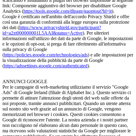
scaricando e installando il plugin del browser disponibile al seguente
link: Componente aggiuntivo del browser per disabilitare Google
Analytics (
https://tools.google.com/dlpage/gaoptout?hl=it
).
Google è certificato nell'ambito dell'accordo Privacy Shield e offre
così una garanzia di conformità alla legge europea sulla protezione
dei dati (
https://www.privacyshield.gov/participant?
id=a2zt000000001L5AAI&status=Active
). Per ulteriori
informazioni sull'utilizzo dei dati da parte di Google, le impostazioni
e le opzioni di opt-out, si prega di fare riferimento all'informativa
sulla privacy di Google
(
https://policies.google.com/technologies/ads
) e alle impostazioni per
la visualizzazione della pubblicità da parte di Google
(
https://adssettings.google.com/authenticated
).
ANNUNCI GOOGLE
Per le campagne di web-marketing utilizziamo il servizio "Google
Ads" di Google Ireland (filiale di Alphabet Inc.). Questo servizio ci
permette di attirare l'attenzione degli utenti del web sulle offerte da
noi proposte, tramite annunci pubblicitari. Quando un utente atterra
sul nostro sito web grazie ad un annuncio di Google, vengono
memorizzati nel browser i cookies. Questi cookies consentono a
Google di riconoscere l'utente. La nostra azienda e i nostri partner
non raccolgono né elaborano alcun dato personale in questo caso,
ma ricevono solo valutazioni statistiche da Google per migliorare le